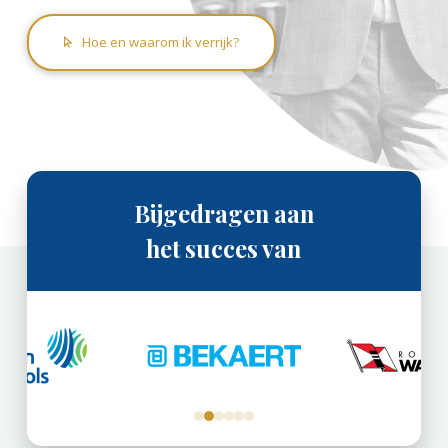
Hoe en waarom ik verrijk?
Bijgedragen aan
het succes van
0
1
2
3
4
5