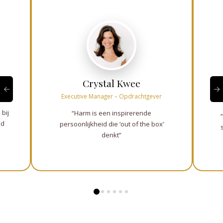
Crystal Kwee
rne
Executive Manager – Opdrachtgever
bij
“Harm is een inspirerende
jd
persoonlijkheid die ‘out of the box’
denkt”
0
1
2
3
4
5