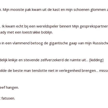
n. Mijn mooiste pak kwam uit de kast en mijn schoenen glommen a
. Ik kwam echt bij een wereldspeler binnen! Mijn gesprekspartner
dy met een loeistrakke boblijn.
dden in een vlammend betoog de gigantische gaap van mijn Russisch
ndelijk knikje en stevende zelfverzekerd de ruimte uit… [kidding]
, wilde de beste man tenslotte niet in verlegenheid brengen… miss
eef hangen.
t fatsoen.