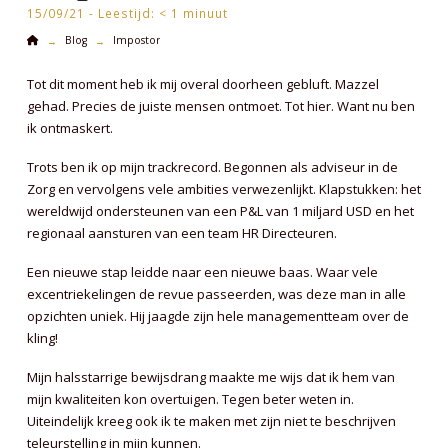
15/09/21 -
Leestijd:
< 1
minuut
Home
Blog
Impostor
→
→
Tot dit moment heb ik mij overal doorheen gebluft. Mazzel
gehad. Precies de juiste mensen ontmoet. Tot hier. Want nu ben
ik ontmaskert.
Trots ben ik op mijn trackrecord. Begonnen als adviseur in de
Zorg en vervolgens vele ambities verwezenlijkt. Klapstukken: het
wereldwijd ondersteunen van een P&L van 1 miljard USD en het
regionaal aansturen van een team HR Directeuren.
Een nieuwe stap leidde naar een nieuwe baas. Waar vele
excentriekelingen de revue passeerden, was deze man in alle
opzichten uniek. Hij jaagde zijn hele managementteam over de
kling!
Mijn halsstarrige bewijsdrang maakte me wijs dat ik hem van
mijn kwaliteiten kon overtuigen. Tegen beter weten in.
Uiteindelijk kreeg ook ik te maken met zijn niet te beschrijven
teleurstelling in mijn kunnen.