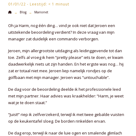
01/01/22 -
Leestijd:
< 1
minuut
Home
Blog
Marionet
→
→
Oh ja Harm, nog één ding… vind je ook niet dat Jeroen een
uitstekende beoordeling verdient? In deze vraag van mijn
manager zat duidelijk een commando verborgen.
Jeroen, mijn allergrootste uitdaging als leidinggevende tot dan
toe. Zelfs al vroeg ik hem “pretty please” iets te doen, er kwam
daadwerkelijk niets uit zijn handen. En het ergste was nog… hij
zat er totaal niet mee. Jeroen liep namelijk rondjes op de
golfbaan met mijn manager. Jeroen was “untouchable”.
De dag voor de beoordeling deelde ik het professionele leed
met mijn partner. Haar advies was kraakhelder: ”Harm, je weet
wat je te doen staat.”
“Juist!” riep ik zelfverzekerd, terwijl ik met twee gebalde vuisten
op de keukentafel sloeg. De borden rinkelden ervan.
De dag erop, terwijl ik naar de luie ogen en smalende glimlach