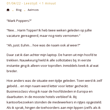
01/04/22 -
Leestijd:
< 1
minuut
Home
Blog
Aalmoes
→
→
“Mark Poppers?”
“Nee… Harm Topper! Ik heb twee weken geleden op jullie
vacature gereageerd, maar nog niets vernomen.”
“Ah, juist. Euhm… hoe was de naam ook al weer?”
Daar zat ik dan achter mijn laptop. De haren uit mijn hoofd te
trekken. Nauwkeurig hield ik alle sollicitaties bij. In eerste
instantie ging ik alleen voor toprollen. Inmiddels keek ik al wat
breder.
Hoe anders was de situatie een tijdje geleden. Toen werd ik zelf
gebeld… en mijn naam werd letter voor letter gecheckt.
Businessclass vloog ik naar de hoofdsteden in Europa en
daarbuiten. In de mooiste hotels verbleef ik. Bij
kantoorbezoeken stonden de medewerkers in rijtjes opgesteld.
Als ik sprak, hingen de toehoorders aan mijn lippen (zelfs als ik